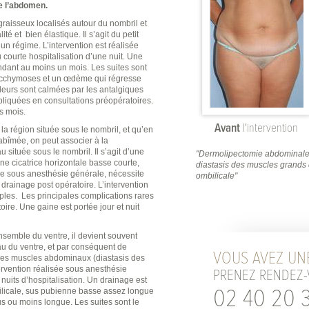
e l’abdomen.
raisseux localisés autour du nombril et
é et bien élastique. Il s’agit du petit
un régime. L’intervention est réalisée
courte hospitalisation d’une nuit. Une
ndant au moins un mois. Les suites sont
ecchymoses et un œdème qui régresse
leurs sont calmées par les antalgiques
pliquées en consultations préopératoires.
rs mois.
Avant
l'intervention
la région située sous le nombril, et qu’en
abîmée, on peut associer à la
 située sous le nombril. Il s’agit d’une
"Dermolipectomie abdominale 
ne cicatrice horizontale basse courte,
diastasis des muscles grands 
sée sous anesthésie générale, nécessite
ombilicale"
 drainage post opératoire. L’intervention
ples. Les principales complications rares
ire. Une gaine est portée jour et nuit
nsemble du ventre, il devient souvent
u du ventre, et par conséquent de
VOUS AVEZ UNE
, les muscles abdominaux (diastasis des
ervention réalisée sous anesthésie
PRENEZ RENDEZ-
nuits d’hospitalisation. Un drainage est
02 40 20 3
bilicale, sus pubienne basse assez longue
lus ou moins longue. Les suites sont le