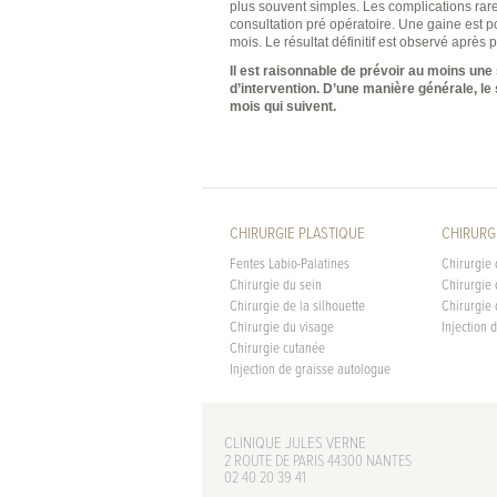
plus souvent simples. Les complications rare
consultation pré opératoire. Une gaine est p
mois. Le résultat définitif est observé après 
Il est raisonnable de prévoir au moins un
d’intervention. D’une manière générale, le 
mois qui suivent.
CHIRURGIE PLASTIQUE
CHIRURG
Fentes Labio-Palatines
Chirurgie 
Chirurgie du sein
Chirurgie 
Chirurgie de la silhouette
Chirurgie 
Chirurgie du visage
Injection 
Chirurgie cutanée
Injection de graisse autologue
CLINIQUE JULES VERNE
2 ROUTE DE PARIS 44300 NANTES
02 40 20 39 41