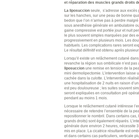
et réparation des muscles grands droits d
La liposuccion
seule, s’adresse aux excès g
sur les hanches, sur une peau de bonne qualit
bedon que l’on n’arrive pas à perdre malgré 
sous anesthésie générale en ambulatoire ou 
gaine compressive est portée jour et nuit pe
le plus souvent simples marquées par des 
progressivement en plusieurs mois. Les dou
habituels. Les complications rares seront ex
Le résultat définitif est obtenu après plusieu
Lorsqu’il existe un relâchement cutané dans 
revanche la région sus ombilicale n’est pas 
liposuccion
une remise en tension de la peau
mini dermolipectomie. L’intervention laisse u
cachée dans la culotte. L’intervention réali
une hospitalisation de 2 nuits en raison d’un
est peu douloureuse ; les suites souvent sim
seront expliquées en consultation pré opérato
pendant au moins 1 mois.
Lorsque le relâchement cutané intéresse l’e
nécessaire de retendre l’ensemble de la pea
repositionner le nombril. Dans certains cas
grands droits) sont également réparés. L’int
générale dure environ 2 heures, nécessite 3 
mis en place. La cicatrice résultante est om
et dans certains cas particuliers, verticale p