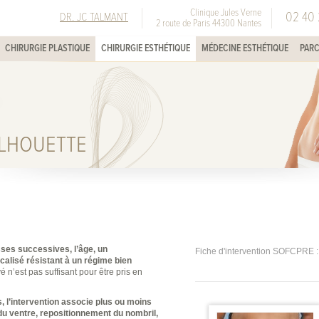
Clinique Jules Verne
02 40 
DR. JC TALMANT
2 route de Paris 44300 Nantes
CHIRURGIE PLASTIQUE
CHIRURGIE ESTHÉTIQUE
MÉDECINE ESTHÉTIQUE
PARC
ILHOUETTE
ses successives, l’âge, un
Fiche d'intervention SOFCPRE :
alisé résistant à un régime bien
 n’est pas suffisant pour être pris en
, l’intervention associe plus ou moins
du ventre, repositionnement du nombril,