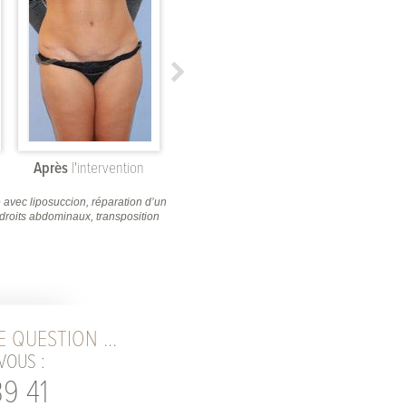
Après
l'intervention
Avant
l'intervention
Après
l'i
avec liposuccion, réparation d’un
"Dermolipectomie abdominale avec liposuccion,
droits abdominaux, transposition
diastasis des muscles grands droits abdominaux,
ombilicale"
 QUESTION ...
VOUS :
9 41