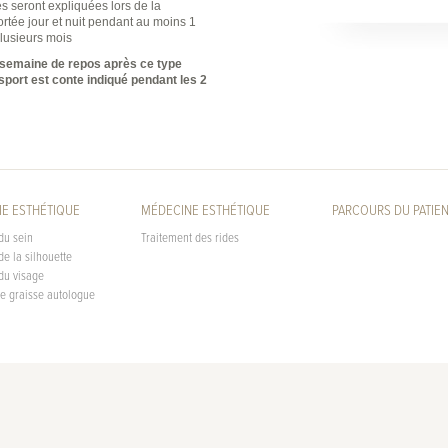
s seront expliquées lors de la
ortée jour et nuit pendant au moins 1
plusieurs mois
e semaine de repos après ce type
sport est conte indiqué pendant les 2
IE ESTHÉTIQUE
MÉDECINE ESTHÉTIQUE
PARCOURS DU PATIE
du sein
Traitement des rides
de la silhouette
du visage
de graisse autologue